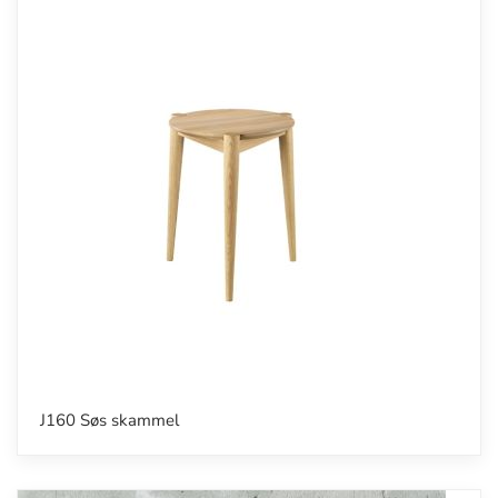
J160 Søs skammel