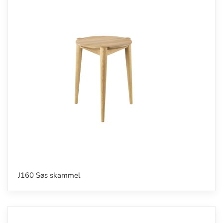
J160 Søs skammel