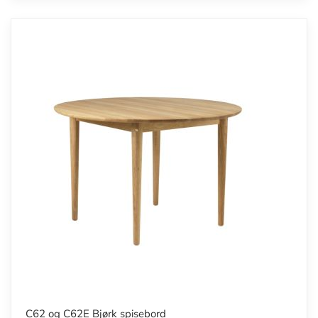
C62 og C62E Bjørk spisebord