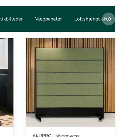
tikbilleder
Vægpaneler
Loftshængt akustik
Aku
AKUPRO+ skærmvæg