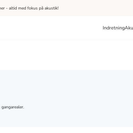
iner - altid med fokus på akustik!
Indretning
Aku
 gangarealer.