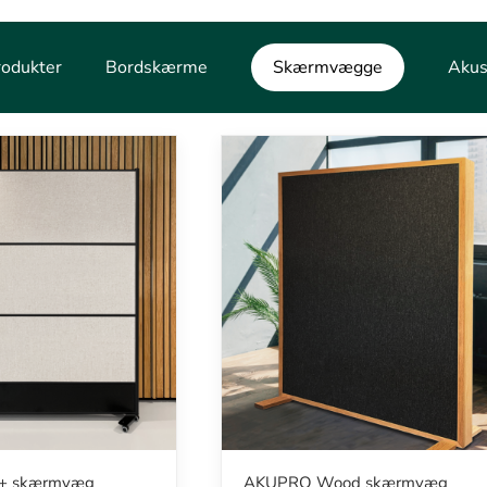
rodukter
Bordskærme
Skærmvægge
Akus
+ skærmvæg
AKUPRO Wood skærmvæg