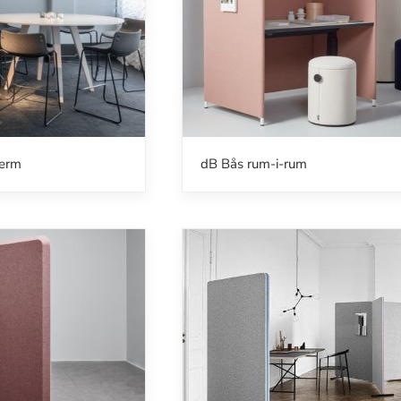
ærm
dB Bås rum-i-rum