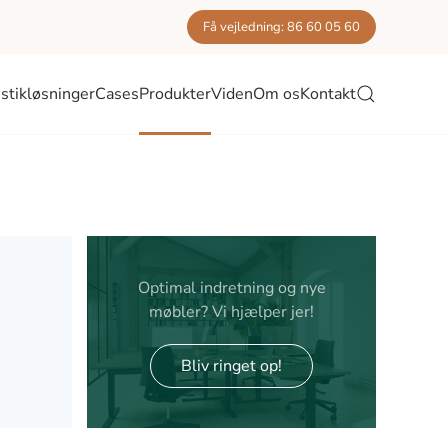
Få vejledning: 86 60 05 60
stikløsninger
Cases
Produkter
Viden
Om os
Kontakt
Optimal indretning og nye
møbler? Vi hjælper jer!
Bliv ringet op!