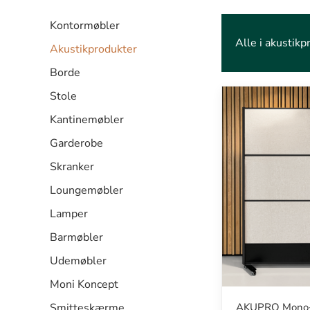
Kontormøbler
Alle i akustikp
Akustikprodukter
Borde
Stole
Kantinemøbler
Garderobe
Skranker
Loungemøbler
Lamper
Barmøbler
Udemøbler
Moni Koncept
AKUPRO Mono
Smitteskærme