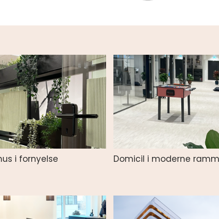
us i fornyelse
Domicil i moderne ramm