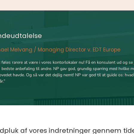
ndeudtalelse
ael Melvang / Managing Director v. EDT Europe
 føles rarere at være i vores kontorlokaler nu!
Få en konsulent ud og se j
 bedste anbefaling til andre. NP gav god, grundig sparring med hvilke m
ovedet havde. O
g så var det dejlig nemt! NP var god til at guide os: hva
r.
”
udpluk af vores indretninger gennem tiden