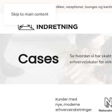
Vi indretter kontorer, klinikker, receptioner, lounges og kant
Skip to main content
Cases
Se hvordan vi har skab
erhvervslokaler for vir
Kunder med
nye, moderne
erhvervsindretninger