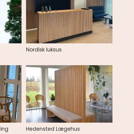
Nordisk luksus
ning
Hedensted Lægehus