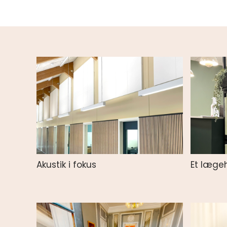
Akustik i fokus
Et lægeh