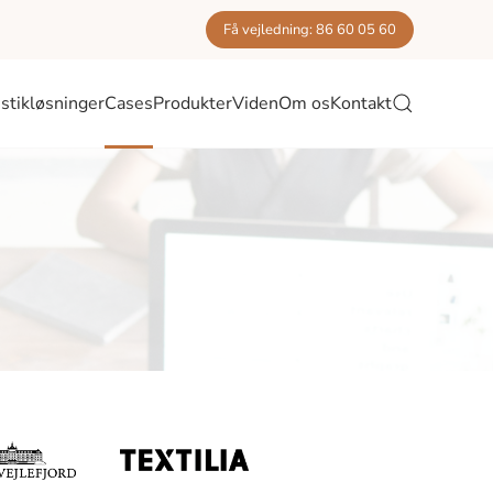
Få vejledning: 86 60 05 60
stikløsninger
Cases
Produkter
Viden
Om os
Kontakt