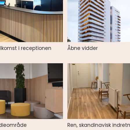
lkomst i receptionen
Åbne vidder
udieområde
Ren, skandinavisk indret