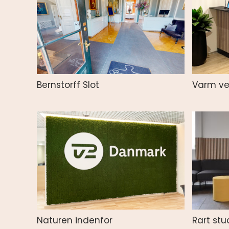
Bernstorff Slot
Varm ve
Naturen indenfor
Rart st