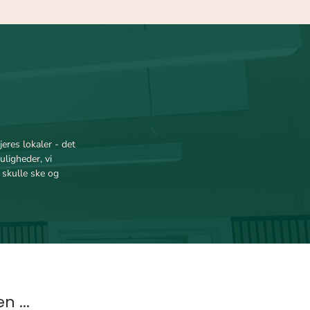
eres lokaler - det
uligheder, vi
d skulle ske og
 ...