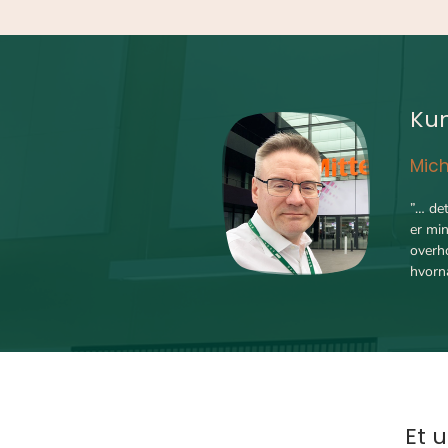
Ku
Mich
”… det
er min
overh
hvornå
Et 