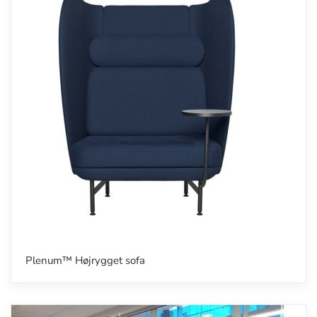
Plenum™ Højrygget sofa