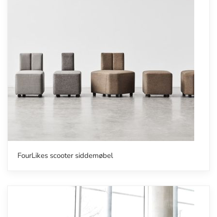
FourLikes scooter siddemøbel