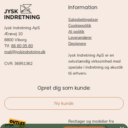
Information
Salgsbetingelser
Cookiepolitik
Jysk Indretning ApS
AI politik
Ærøvej 10
Leverandører
8800 Viborg
Designere
Tlf.
86 60 05 60
mail@jyskindretning.dk
Jysk Indretning ApS er en
selvstændig virksomhed med
CVR: 36951362
speciale i indretning og akustik
til erhverv.
Opret dig som kunde:
Ny kunde
Restlager og modeller fra
udstilling. Se mere på