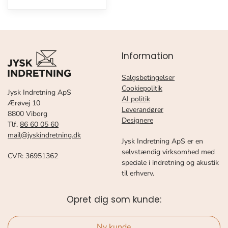
Information
Salgsbetingelser
Cookiepolitik
Jysk Indretning ApS
AI politik
Ærøvej 10
Leverandører
8800 Viborg
Designere
Tlf.
86 60 05 60
mail@jyskindretning.dk
Jysk Indretning ApS er en
selvstændig virksomhed med
CVR: 36951362
speciale i indretning og akustik
til erhverv.
Opret dig som kunde:
Ny kunde