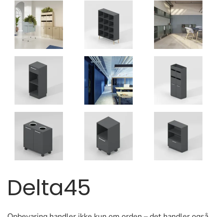
Delta45
Opbevaring handler ikke kun om orden – det handler også