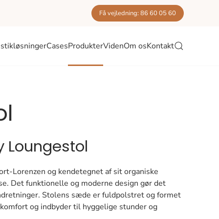
Få vejledning: 86 60 05 60
stikløsninger
Cases
Produkter
Viden
Om os
Kontakt
ol
y Loungestol
ort-Lorenzen og kendetegnet af sit organiske
se. Det funktionelle og moderne design gør det
ndretninger. Stolens sæde er fuldpolstret og formet
komfort og indbyder til hyggelige stunder og