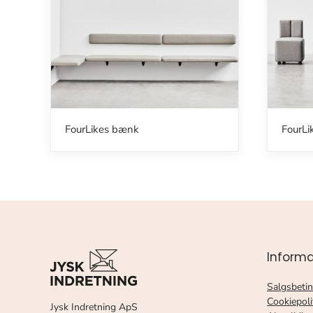
FourLikes bænk
FourLi
Informa
Salgsbetin
Cookiepoli
Jysk Indretning ApS