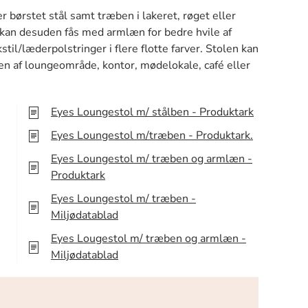
r børstet stål samt træben i lakeret, røget eller
 kan desuden fås med armlæn for bedre hvile af
il/læderpolstringer i flere flotte farver. Stolen kan
en af loungeområde, kontor, mødelokale, café eller
Eyes Loungestol m/ stålben - Produktark
Eyes Loungestol m/træben - Produktark.
Eyes Loungestol m/ træben og armlæn -
Produktark
Eyes Loungestol m/ træben -
Miljødatablad
Eyes Lougestol m/ træben og armlæn -
Miljødatablad