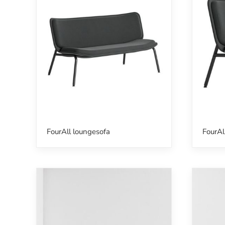
FourAll loungesofa
FourAl