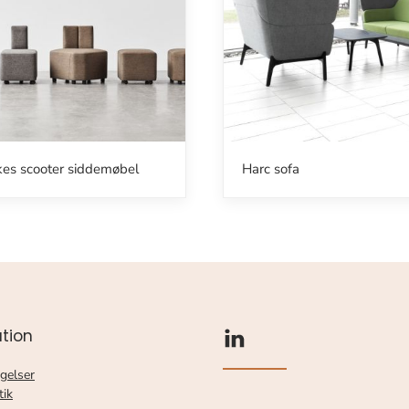
kes scooter siddemøbel
Harc sofa
tion
gelser
tik