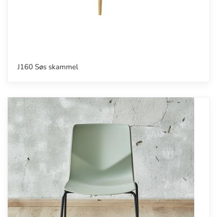
J160 Søs skammel