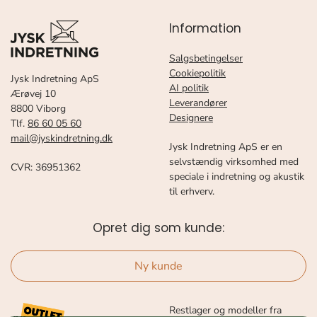
Information
Salgsbetingelser
Cookiepolitik
Jysk Indretning ApS
AI politik
Ærøvej 10
Leverandører
8800 Viborg
Designere
Tlf.
86 60 05 60
mail@jyskindretning.dk
Jysk Indretning ApS er en
selvstændig virksomhed med
CVR: 36951362
speciale i indretning og akustik
til erhverv.
Opret dig som kunde:
Ny kunde
Restlager og modeller fra