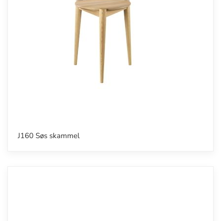
J160 Søs skammel