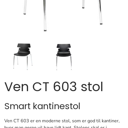
Ven CT 603 stol
Smart kantinestol
Ven CT 603 er en moderne stol, som er god til kantiner,
hvor man gerne vil have lidt kant. Stolens skal er i