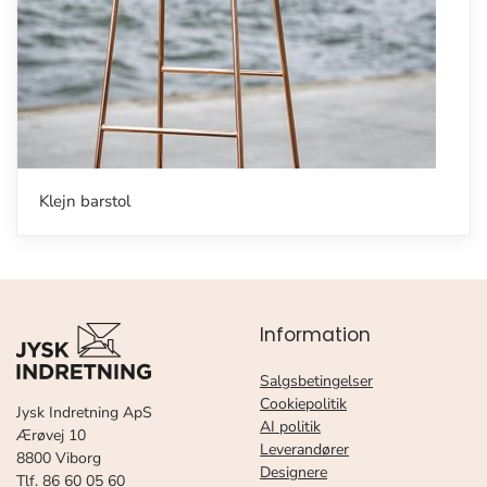
Klejn barstol
Information
Salgsbetingelser
Cookiepolitik
Jysk Indretning ApS
AI politik
Ærøvej 10
Leverandører
8800 Viborg
Designere
Tlf.
86 60 05 60