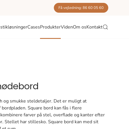
Få vejledning: 86 60 05 60
stikløsninger
Cases
Produkter
Viden
Om os
Kontakt
 mødebord
h og smukke steldetaljer. Det er muligt at
 bordpladen. Square bord kan fås i flere
 kombinere farver på stel, overflade og kanter efter
ør. Stellet har stillesko. Square bord kan med sit
f et rum.