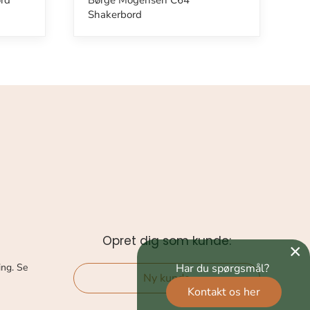
ord
Børge Mogensen C64
Shakerbord
Opret dig som kunde:
×
Har du spørgsmål?
ing. Se
Ny kunde
Kontakt os her