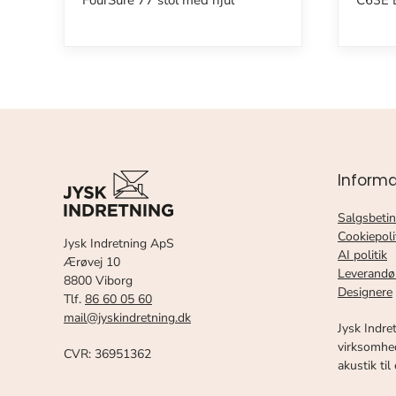
FourSure 77 stol med hjul
C63E B
Informa
Salgsbetin
Cookiepoli
Jysk Indretning ApS
AI politik
Ærøvej 10
Leverandø
8800 Viborg
Designere
Tlf.
86 60 05 60
mail@jyskindretning.dk
Jysk Indre
virksomhed
CVR: 36951362
akustik til