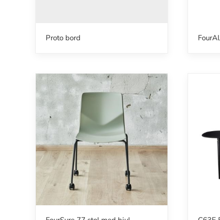
Proto bord
FourAl