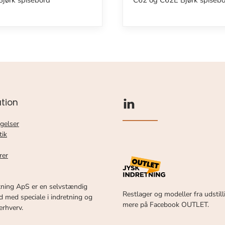
jørk spisebord
C62 og C62E Bjørk spiseb
tion
gelser
tik
rer
tning ApS er en selvstændig
Restlager og modeller fra udstill
 med speciale i indretning og
mere på Facebook OUTLET.
 erhverv.