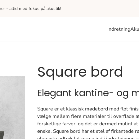
iner - altid med fokus på akustik!
Indretning
Aku
Square bord
Elegant kantine- og
Square er et klassisk mødebord med flot finis
vælge mellem flere materialer til overflade af
forskellige farver, og det er dermed muligt at
ønske. Square bord har et stel af firkantede r
elegante udtryk let passe ind i indretningen a