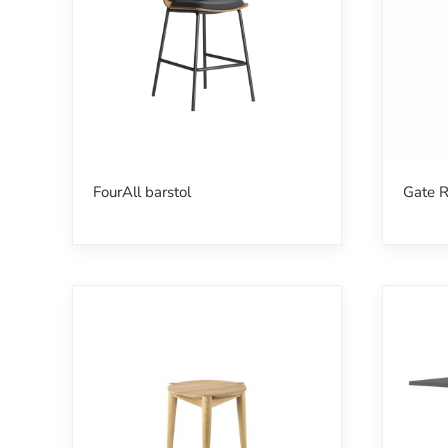
FourAll barstol
Gate Re