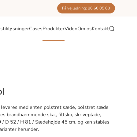
Få vejledning: 86 60 05 60
stikløsninger
Cases
Produkter
Viden
Om os
Kontakt
l
er leveres med enten polstret sæde, polstret sæde
ndes brandhæmmende skal, filtsko, skriveplade,
 / D 52 / H 81 / Sædehøjde 45 cm, og kan stables
arianter herunder.