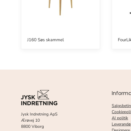
J160 Søs skammel
FourLi
Informa
Salgsbetin
Cookiepoli
Jysk Indretning ApS
AI politik
Ærøvej 10
Leverandø
8800 Viborg
Designere