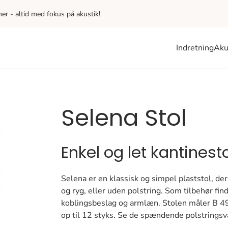
iner - altid med fokus på akustik!
Indretning
Aku
Selena Stol
Enkel og let kantinesto
Selena er en klassisk og simpel plaststol, d
og ryg, eller uden polstring. Som tilbehør fi
koblingsbeslag og armlæn. Stolen måler B 49
op til 12 styks. Se de spændende polstringsv