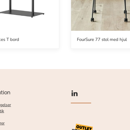
kes T bord
FourSure 77 stol med hjul
tion
gelser
tik
rer