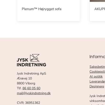
Plenum™ Højrygget sofa
AKUPR
Informa
Salgsbetin
Cookiepoli
Jysk Indretning ApS
AI politik
Ærøvej 10
Leverandø
8800 Viborg
Designere
Tlf.
86 60 05 60
mail@jyskindretning.dk
Jysk Indre
virksomhed
CVR: 36951362