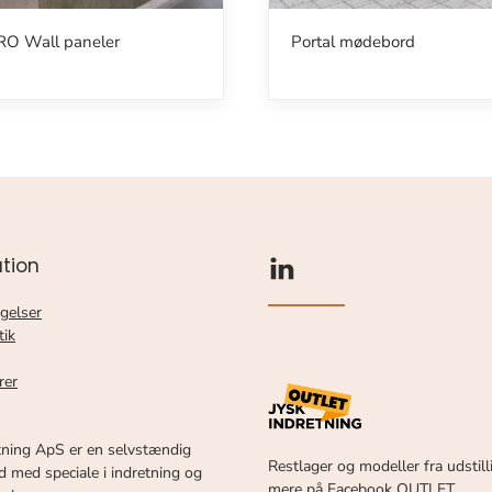
O Wall paneler
Portal mødebord
tion
gelser
tik
rer
tning ApS er en selvstændig
Restlager og modeller fra udstill
 med speciale i indretning og
mere på Facebook OUTLET.