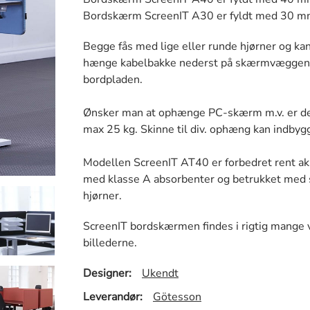
Bordskærm ScreenIT A30 er fyldt med 30 mm 
Begge fås med lige eller runde hjørner og kan
hænge kabelbakke nederst på skærmvæggen,
bordpladen.
Ønsker man at ophænge PC-skærm m.v. er det
max 25 kg. Skinne til div. ophæng kan indby
Modellen ScreenIT AT40 er forbedret rent aku
med klasse A absorbenter og betrukket med 
hjørner.
ScreenIT bordskærmen findes i rigtig mange 
billederne.
Designer:
Ukendt
Leverandør:
Götesson