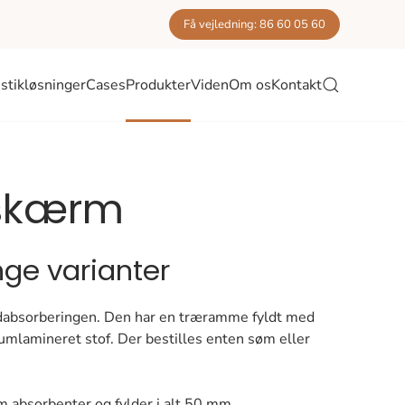
Få vejledning: 86 60 05 60
stikløsninger
Cases
Produkter
Viden
Om os
Kontakt
dskærm
e varianter
ydabsorberingen. Den har en træramme fyldt med
umlamineret stof. Der bestilles enten søm eller
absorbenter og fylder i alt 50 mm.