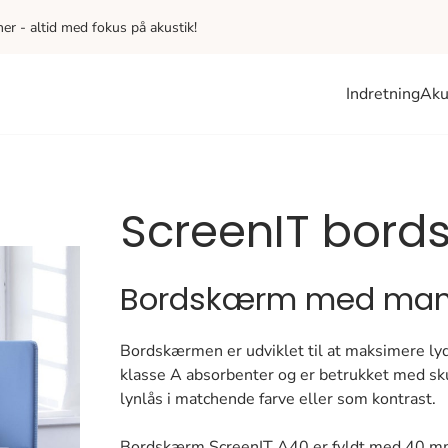
iner - altid med fokus på akustik!
Indretning
Aku
ScreenIT bor
Bordskærm med mang
Bordskærmen er udviklet til at maksimere l
klasse A absorbenter og er betrukket med sk
lynlås i matchende farve eller som kontrast.
Bordskærm ScreenIT A40 er fyldt med 40 mm 