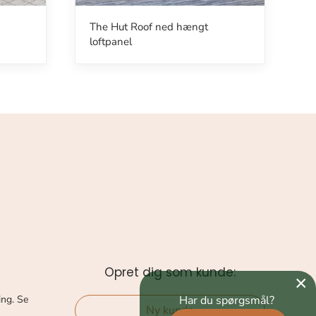
The Hut Roof ned hængt
loftpanel
Opret dig som kunde:
×
Har du spørgsmål?
ing. Se
Ny kunde