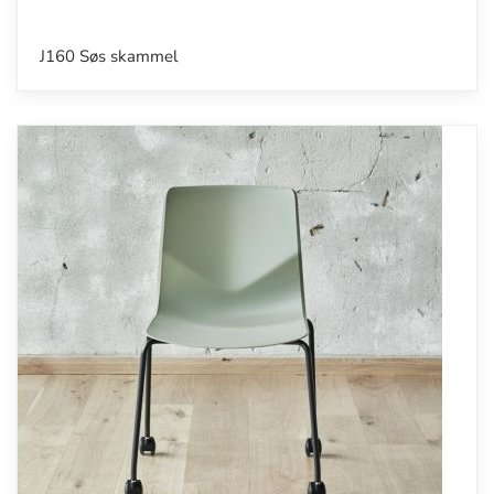
J160 Søs skammel