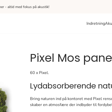
iner - altid med fokus på akustik!
Indretning
Aku
Pixel Mos pane
60 x Pixel.
Lydabsorberende nat
Bring naturen ind på kontoret med Pixel rensd
skaber en atmosfære der indbyder til fordybel