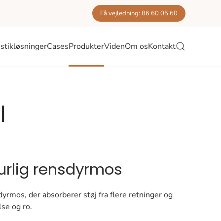
Få vejledning: 86 60 05 60
stikløsninger
Cases
Produkter
Viden
Om os
Kontakt
l
urlig rensdyrmos
yrmos, der absorberer støj fra flere retninger og
se og ro.