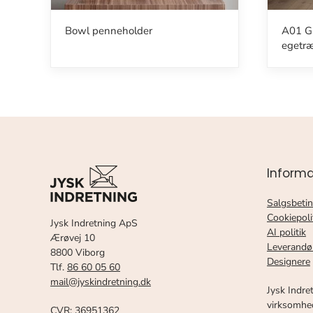
Bowl penneholder
A01 G
egetr
Informa
Salgsbetin
Cookiepoli
Jysk Indretning ApS
AI politik
Ærøvej 10
Leverandø
8800 Viborg
Designere
Tlf.
86 60 05 60
mail@jyskindretning.dk
Jysk Indre
virksomhed
CVR: 36951362