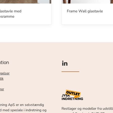
lastavle med
Frame Wall glastavle
æsramme
tion
gelser
tik
rer
tning ApS er en selvstændig
Restlager og modeller fra udstill
 med speciale i indretning og