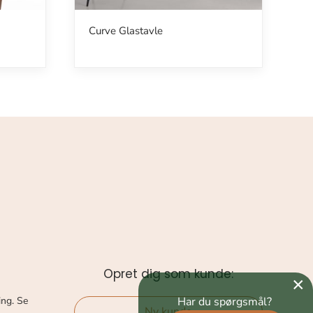
Curve Glastavle
Opret dig som kunde:
×
Har du spørgsmål?
ing. Se
Ny kunde