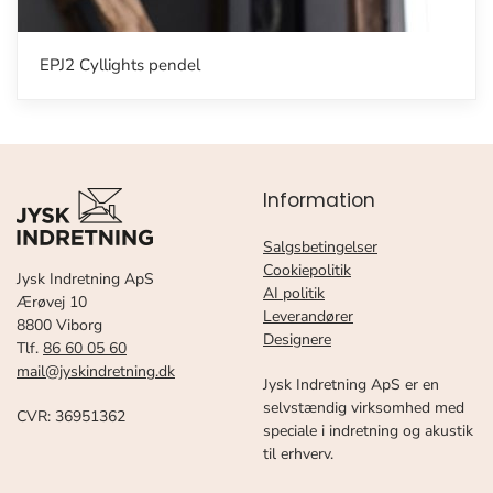
EPJ2 Cyllights pendel
Information
Salgsbetingelser
Cookiepolitik
Jysk Indretning ApS
AI politik
Ærøvej 10
Leverandører
8800 Viborg
Designere
Tlf.
86 60 05 60
mail@jyskindretning.dk
Jysk Indretning ApS er en
selvstændig virksomhed med
CVR: 36951362
speciale i indretning og akustik
til erhverv.