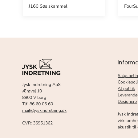
J160 Søs skammel
FourSu
Informa
Salgsbetin
Cookiepoli
Jysk Indretning ApS
AI politik
Ærøvej 10
Leverandø
8800 Viborg
Designere
Tlf.
86 60 05 60
mail@jyskindretning.dk
Jysk Indre
virksomhed
CVR: 36951362
akustik til