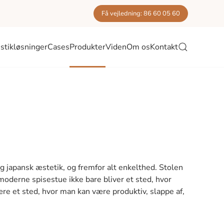
Få vejledning: 86 60 05 60
stikløsninger
Cases
Produkter
Viden
Om os
Kontakt
 japansk æstetik, og fremfor alt enkelthed. Stolen
moderne spisestue ikke bare bliver et sted, hvor
ære et sted, hvor man kan være
produktiv, slappe af,