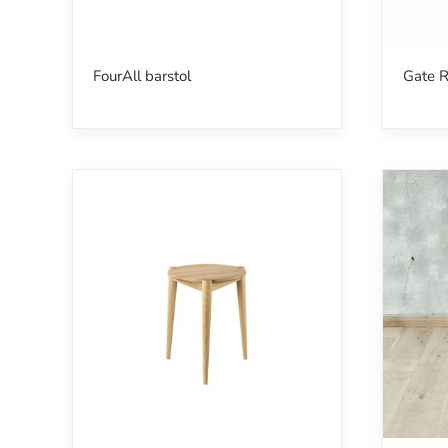
FourAll barstol
Gate Re