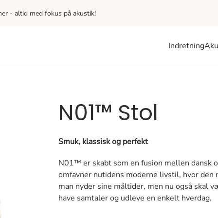
iner - altid med fokus på akustik!
Indretning
Aku
N01™ Stol
Smuk, klassisk og perfekt
N01™ er skabt som en fusion mellen dansk og
omfavner nutidens moderne livstil, hvor den 
man nyder sine måltider, men nu også skal v
have samtaler og udleve en enkelt hverdag.