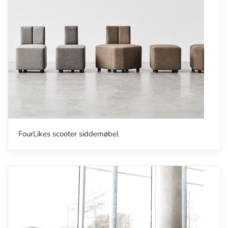
FourLikes scooter siddemøbel