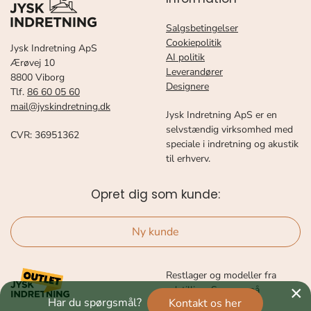
Salgsbetingelser
Cookiepolitik
Jysk Indretning ApS
AI politik
Ærøvej 10
Leverandører
8800 Viborg
Designere
Tlf.
86 60 05 60
mail@jyskindretning.dk
Jysk Indretning ApS er en
selvstændig virksomhed med
CVR: 36951362
speciale i indretning og akustik
til erhverv.
Opret dig som kunde:
Ny kunde
Restlager og modeller fra
×
udstilling. Se mere på
Har du spørgsmål?
Kontakt os her
Facebook OUTLET.