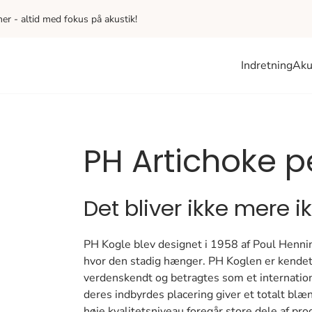
iner - altid med fokus på akustik!
Indretning
Aku
PH Artichoke p
Det bliver ikke mere i
PH Kogle blev designet i 1958 af Poul Hennin
hvor den stadig hænger. PH Koglen er kendete
verdenskendt og betragtes som et internation
deres indbyrdes placering giver et totalt blæn
høje kvalitetsniveau foregår store dele af p