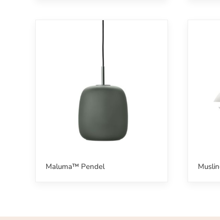
Maluma™ Pendel
Musli