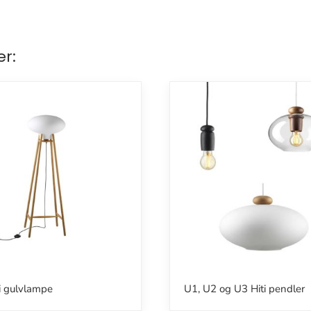
er:
i gulvlampe
U1, U2 og U3 Hiti pendler