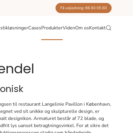
Få vejledning: 86 60 05 60
stikløsninger
Cases
Produkter
Viden
Om os
Kontakt
endel
konisk
gsen til restaurant Langelinie Pavillon i København,
gnet ved sit unikke og skulpturelle design, er
alt designikon. Armaturet består af 72 blade, og
dfrit lys uanset betragtningsvinkel. For at sikre det
roduktionsprocessen stadig som håndarbejde.