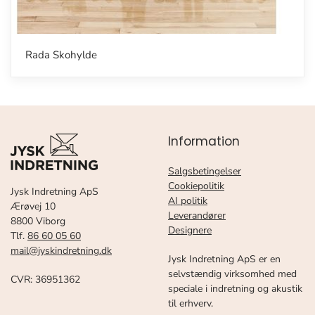
Rada Skohylde
Information
Salgsbetingelser
Cookiepolitik
Jysk Indretning ApS
AI politik
Ærøvej 10
Leverandører
8800 Viborg
Designere
Tlf.
86 60 05 60
mail@jyskindretning.dk
Jysk Indretning ApS er en
selvstændig virksomhed med
CVR: 36951362
speciale i indretning og akustik
til erhverv.