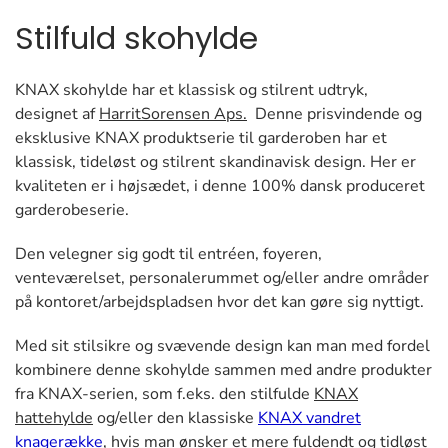
Stilfuld skohylde
KNAX skohylde har et klassisk og stilrent udtryk,
designet af
HarritSorensen Aps.
Denne prisvindende og
eksklusive KNAX produktserie til garderoben har et
klassisk, tideløst og stilrent skandinavisk design. Her er
kvaliteten er i højsædet, i denne 100% dansk produceret
garderobeserie.
Den velegner sig godt til entréen, foyeren,
venteværelset, personalerummet og/eller andre områder
på kontoret/arbejdspladsen hvor det kan gøre sig nyttigt.
Med sit stilsikre og svævende design kan man med fordel
kombinere denne skohylde sammen med andre produkter
fra KNAX-serien, som f.eks. den stilfulde
KNAX
hattehylde
og/eller den klassiske
KNAX vandret
knagerække
, hvis man ønsker et mere fuldendt og tidløst