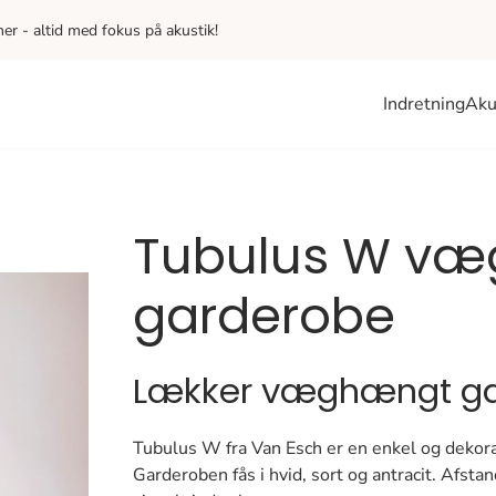
iner - altid med fokus på akustik!
Indretning
Aku
Tubulus W v
garderobe
Lækker væghængt ga
Tubulus W fra Van Esch er en enkel og dekora
Garderoben fås i hvid, sort og antracit. Afstan