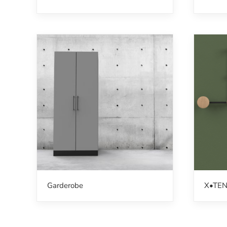
Garderobe
X•TEN