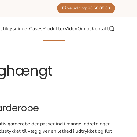
Få vejledning: 86 60 05 60
stikløsninger
Cases
Produkter
Viden
Om os
Kontakt
æghængt
rderobe
tiv garderobe der passer ind i mange indretninger.
dsstykket til væg giver en lethed i udtrykket og flot