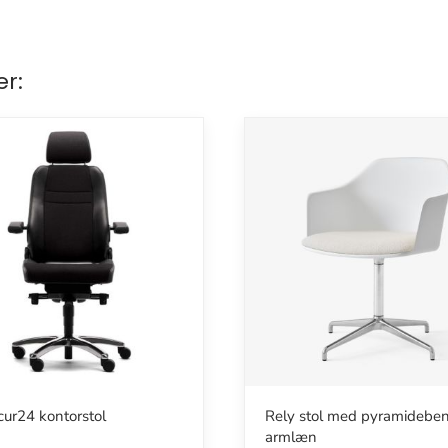
er:
ur24 kontorstol
Rely stol med pyramidebe
armlæn