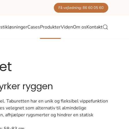
Få vejledning: 86 60 05 60
stikløsninger
Cases
Produkter
Viden
Om os
Kontakt
et
tyrker ryggen
l. Taburetten har en unik og fleksibel vippefunktion
s velegnet som alternativ til almindelige
n, afhjælper rygsmerter og hindrer en statisk
n: 58-83 cm.