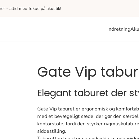
iner - altid med fokus på akustik!
Indretning
Aku
Gate Vip tabur
Elegant taburet der s
Gate Vip taburet er ergonomisk og komfortabe
med et bevægeligt sæde, der gør den særdele
kontorstole, fordi den styrker rygmuskulature
siddestilling.
Taburetten har stor spændvidde i sædehøjde