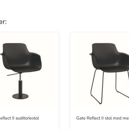
er:
flect II auditoriestol
Gate Reflect II stol med me