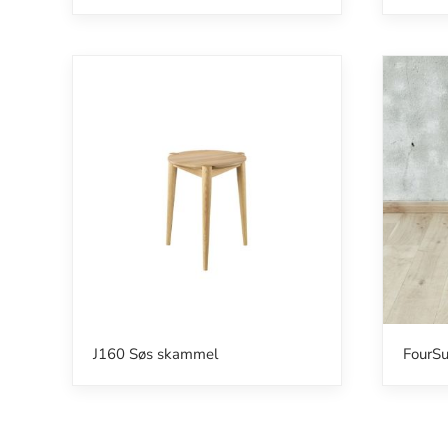
J160 Søs skammel
FourSu