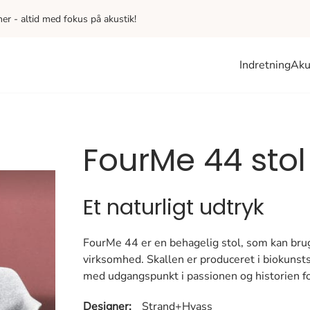
iner - altid med fokus på akustik!
Indretning
Aku
FourMe 44 sto
Et naturligt udtryk
FourMe 44 er en behagelig stol, som kan bruge
virksomhed. Skallen er produceret i biokunstst
med udgangspunkt i passionen og historien fo
Designer:
Strand+Hvass