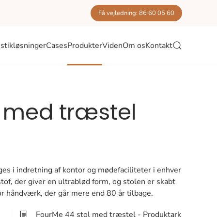
Få vejledning: 86 60 05 60
stikløsninger
Cases
Produkter
Viden
Om os
Kontakt
l med træstel
s i indretning af kontor og mødefaciliteter i enhver
of, der giver en ultrablød form, og stolen er skabt
r håndværk, der går mere end 80 år tilbage.
FourMe 44 stol med træstel - Produktark