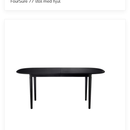
FourSure 77 stol med hjul