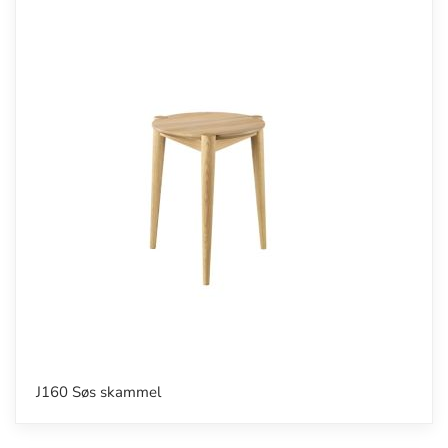
J160 Søs skammel