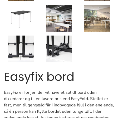
Easyfix bord
EasyFix er for jer, der vil have et solidt bord uden
dikkedarer og til en lavere pris end EasyFold. Stellet er
fast, men til gengæld får I indbyggede hjul i den ene ende,
så én person kan flytte bordet uden tunge løft. I den
anden ende kan stilleskoene justeres et par centimeter,