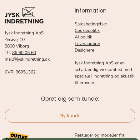
Information
Salgsbetingelser
Cookiepolitik
Jysk Indretning ApS
AI politik
Ærøvej 10
Leverandører
8800 Viborg
Designere
Tlf.
86 60 05 60
mail@jyskindretning.dk
Jysk Indretning ApS er en
selvstændig virksomhed med
CVR: 36951362
speciale i indretning og akustik
til erhverv.
Opret dig som kunde:
Ny kunde
Restlager og modeller fra