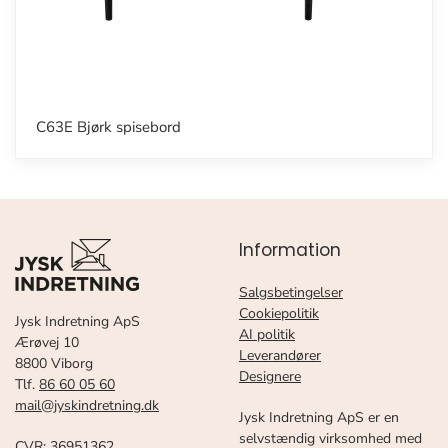
C63E Bjørk spisebord
Information
Salgsbetingelser
Cookiepolitik
Jysk Indretning ApS
AI politik
Ærøvej 10
Leverandører
8800 Viborg
Designere
Tlf.
86 60 05 60
mail@jyskindretning.dk
Jysk Indretning ApS er en
selvstændig virksomhed med
CVR: 36951362