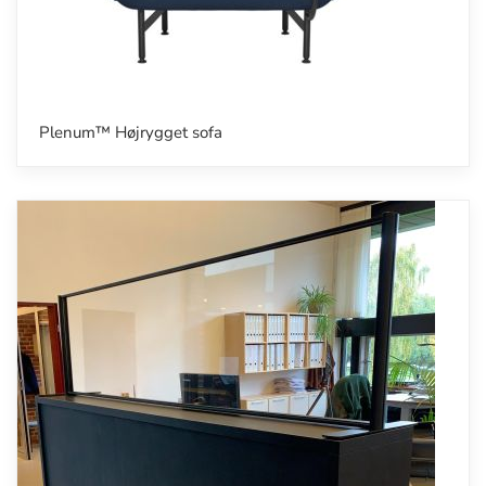
Plenum™ Højrygget sofa