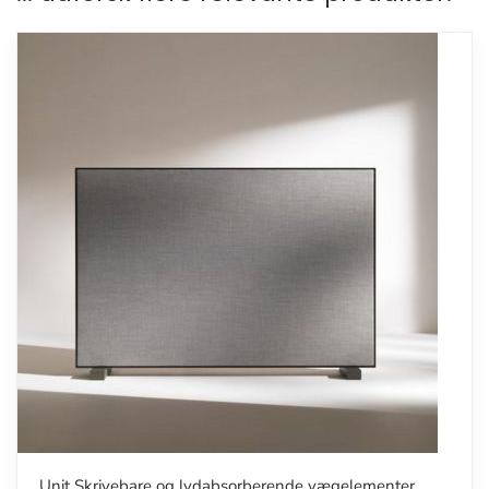
Unit Skrivebare og lydabsorberende vægelementer