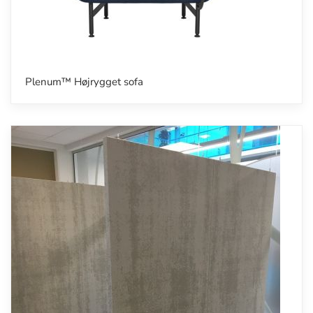
Plenum™ Højrygget sofa