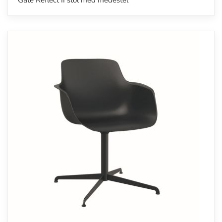
Gate Reflect II stol med medestel