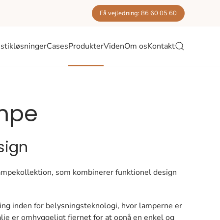
Få vejledning: 86 60 05 60
stikløsninger
Cases
Produkter
Viden
Om os
Kontakt
mpe
sign
mpekollektion, som kombinerer funktionel design
ing inden for belysningsteknologi, hvor lamperne er
je er omhyggeligt fjernet for at opnå en enkel og