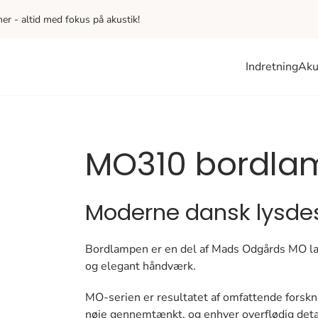
iner - altid med fokus på akustik!
Indretning
Aku
MO310 bordla
Moderne dansk lysde
Bordlampen er en del af Mads Odgårds MO la
og elegant håndværk.
MO-serien er resultatet af omfattende forskn
nøje gennemtænkt, og enhver overflødig detal