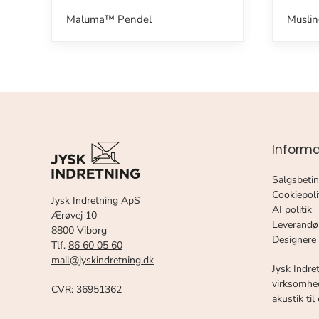
Maluma™ Pendel
Musli
Informa
Salgsbetin
Cookiepoli
Jysk Indretning ApS
AI politik
Ærøvej 10
Leverandø
8800 Viborg
Designere
Tlf.
86 60 05 60
mail@jyskindretning.dk
Jysk Indre
virksomhed
CVR: 36951362
akustik til