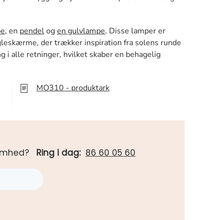
pe
, en
pendel
og
en gulvlampe
. Disse lamper er
leskærme, der trækker inspiration fra solens runde
 i alle retninger, hvilket skaber en behagelig
MO310 - produktark
rksomhed?
Ring i dag:
86 60 05 60