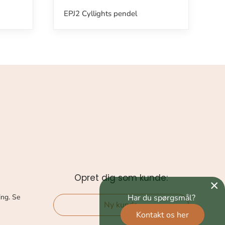
EPJ2 Cyllights pendel
Opret dig som kunde:
×
Har du spørgsmål?
ing. Se
Ny kunde
Kontakt os her