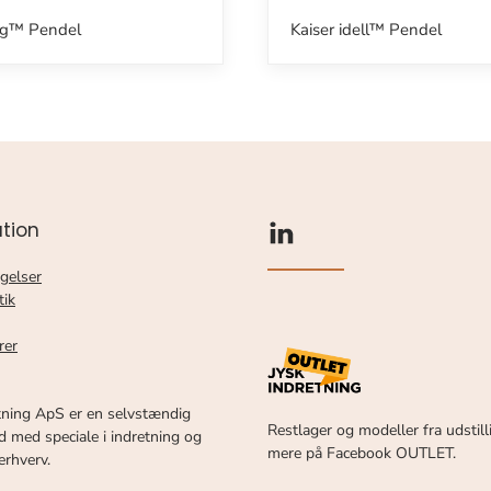
ng™ Pendel
Kaiser idell™ Pendel
tion
gelser
tik
rer
tning ApS er en selvstændig
Restlager og modeller fra udstill
 med speciale i indretning og
mere på Facebook OUTLET.
 erhverv.