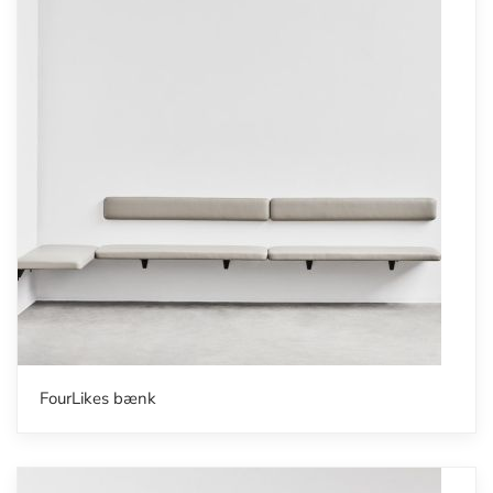
FourLikes bænk