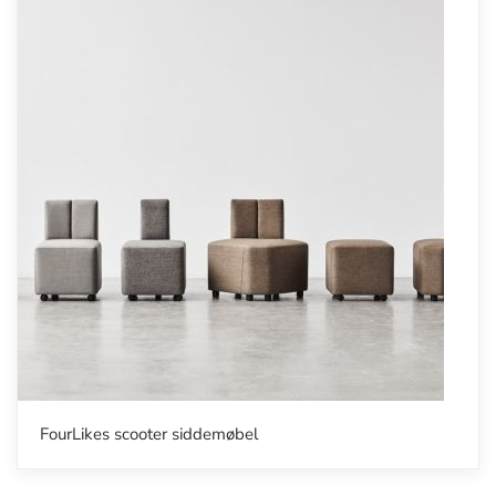
FourLikes scooter siddemøbel