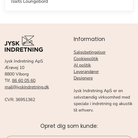
Islets Loungebord
Information
Salgsbetingelser
Cookiepolitik
Jysk Indretning ApS
AI politik
Ærøvej 10
Leverandører
8800 Viborg
Designere
Tlf.
86 60 05 60
mail@jyskindretning.dk
Jysk Indretning ApS er en
selvstændig virksomhed med
CVR: 36951362
speciale i indretning og akustik
til erhverv.
Opret dig som kunde: