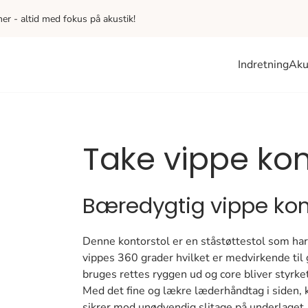
iner - altid med fokus på akustik!
Indretning
Aku
Take vippe kon
Bæredygtig vippe kon
Denne kontorstol er en ståstøttestol som har
vippes 360 grader hvilket er medvirkende til 
bruges rettes ryggen ud og core bliver styrket
Med det fine og lækre læderhåndtag i siden, k
sikrer mod unødvendig slitage på underlaget, 