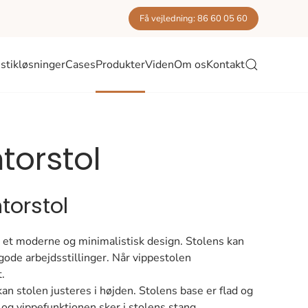
Få vejledning: 86 60 05 60
stikløsninger
Cases
Produkter
Viden
Om os
Kontakt
torstol
torstol
 et moderne og minimalistisk design. Stolens kan
gode arbejdsstillinger. Når vippestolen
.
an stolen justeres i højden. Stolens base er flad og
og vippefunktionen sker i stolens stang.