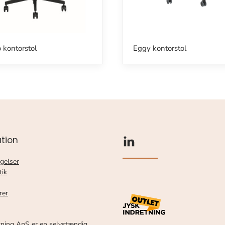
 kontorstol
Eggy kontorstol
tion
gelser
tik
rer
tning ApS er en selvstændig