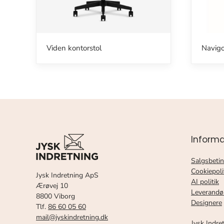
Viden kontorstol
Navigo
Informa
Salgsbetin
Cookiepoli
Jysk Indretning ApS
AI politik
Ærøvej 10
Leverandø
8800 Viborg
Designere
Tlf.
86 60 05 60
mail@jyskindretning.dk
Jysk Indre