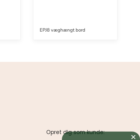
EPJ8 væghængt bord
Opret dig som kunde:
×