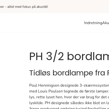
iner - altid med fokus på akustik!
Indretning
Aku
PH 3/2 bordla
Tidløs bordlampe fra
Poul Henningsen designede 3-skærmssysteme
med Louis Poulsen tegnede de første lamper.
lys, rette lyset hen, hvor der var brug for 
lyskilde. PH designede således ikke blot en 
årene produceret omkring tusind forskellige