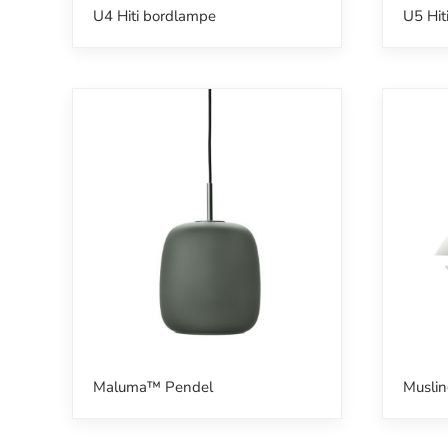
U4 Hiti bordlampe
U5 Hit
Maluma™ Pendel
Musli