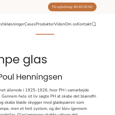
Få vejledning: 86 60 05 60
stikløsninger
Cases
Produkter
Viden
Om os
Kontakt
mpe glas
 Poul Henningsen
t allerede i 1925-1926, hvor PH i samarbejde
 Gennem hele sit liv søgte PH at skabe det blændfri
det og skabe bløde skygger med glødepæren som
lampe, men et helt system, og der blev igennem
 modeller. Glaslamperne skabte udover det