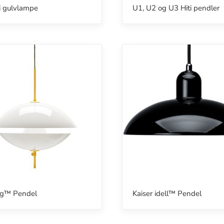
i gulvlampe
U1, U2 og U3 Hiti pendler
ng™ Pendel
Kaiser idell™ Pendel