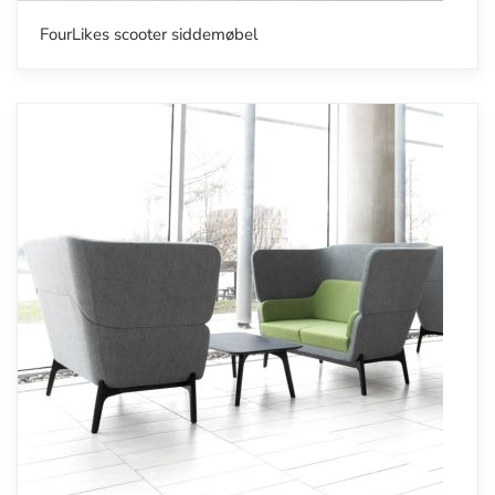
FourLikes scooter siddemøbel