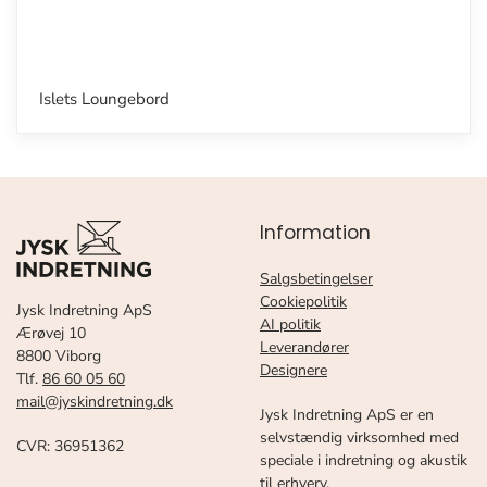
Islets Loungebord
Information
Salgsbetingelser
Cookiepolitik
Jysk Indretning ApS
AI politik
Ærøvej 10
Leverandører
8800 Viborg
Designere
Tlf.
86 60 05 60
mail@jyskindretning.dk
Jysk Indretning ApS er en
selvstændig virksomhed med
CVR: 36951362
speciale i indretning og akustik
til erhverv.