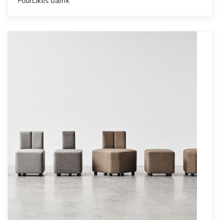
FourLikes bænk