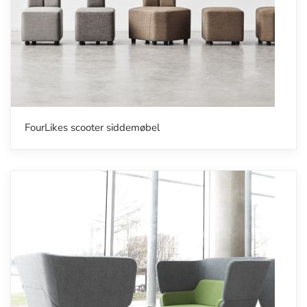
FourLikes scooter siddemøbel