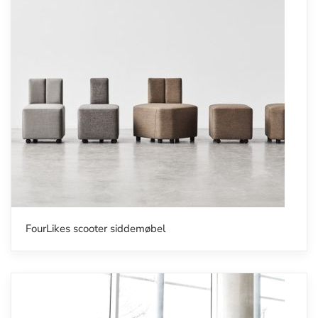
FourLikes scooter siddemøbel