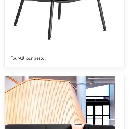
FourAll loungestol