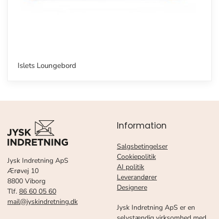
Islets Loungebord
Information
Salgsbetingelser
Cookiepolitik
Jysk Indretning ApS
AI politik
Ærøvej 10
Leverandører
8800 Viborg
Designere
Tlf.
86 60 05 60
mail@jyskindretning.dk
Jysk Indretning ApS er en
selvstændig virksomhed med