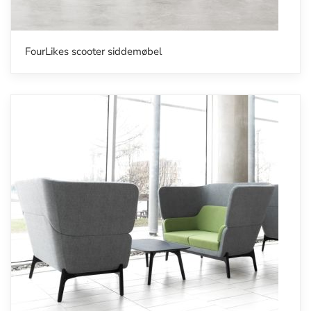
FourLikes scooter siddemøbel