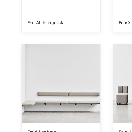
FourAll loungesofa
FourAl