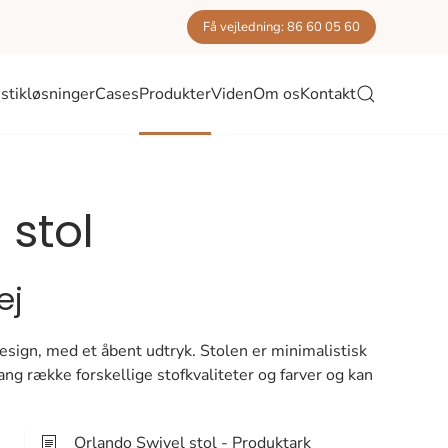
Få vejledning: 86 60 05 60
stikløsninger
Cases
Produkter
Viden
Om os
Kontakt
 stol
ej
esign, med et åbent udtryk. Stolen er minimalistisk
ang række forskellige stofkvaliteter og farver og kan
Orlando Swivel stol - Produktark