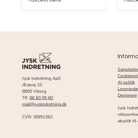
FourLikes bænk
FourLi
Informa
Salgsbetin
Cookiepoli
Jysk Indretning ApS
AI politik
Ærøvej 10
Leverandø
8800 Viborg
Designere
Tlf.
86 60 05 60
mail@jyskindretning.dk
Jysk Indre
virksomhed
CVR: 36951362
akustik til