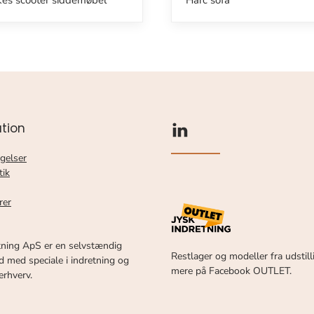
kes scooter siddemøbel
Harc sofa
tion
gelser
tik
rer
tning ApS er en selvstændig
Restlager og modeller fra udstill
 med speciale i indretning og
mere på Facebook OUTLET.
 erhverv.