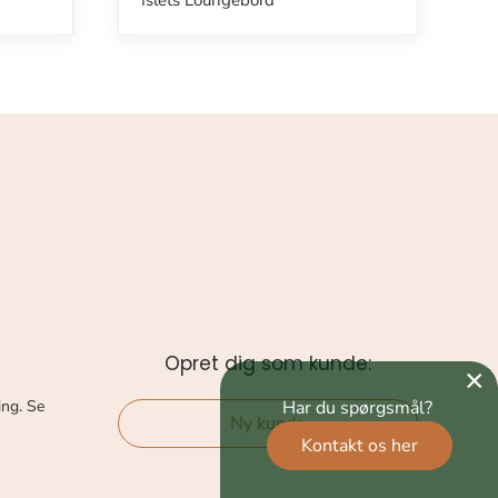
Islets Loungebord
Opret dig som kunde:
×
Har du spørgsmål?
ing. Se
Ny kunde
Kontakt os her