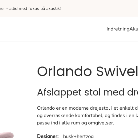
iner - altid med fokus på akustik!
Indretning
Aku
Orlando Swivel
Afslappet stol med dr
Orlando er en moderne drejestol i et enkelt d
og overraskende komfortabel, og findes i en l
passe ind i alle rum og omgivelser.
Designer:
busk+hertzog