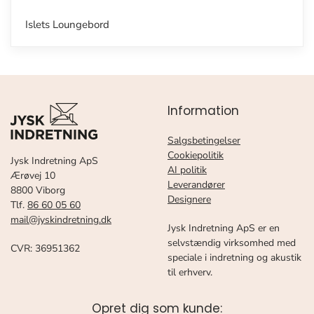
Islets Loungebord
Information
Salgsbetingelser
Cookiepolitik
Jysk Indretning ApS
AI politik
Ærøvej 10
Leverandører
8800 Viborg
Designere
Tlf.
86 60 05 60
mail@jyskindretning.dk
Jysk Indretning ApS er en
selvstændig virksomhed med
CVR: 36951362
speciale i indretning og akustik
til erhverv.
Opret dig som kunde: