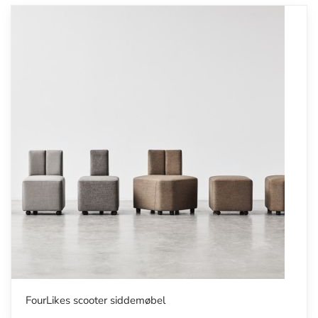
FourLikes scooter siddemøbel