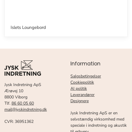
Islets Loungebord
Information
Salgsbetingelser
Cookiepolitik
Jysk Indretning ApS
AI politik
Ærøvej 10
Leverandører
8800 Viborg
Designere
Tlf.
86 60 05 60
mail@jyskindretning.dk
Jysk Indretning ApS er en
selvstændig virksomhed med
CVR: 36951362
speciale i indretning og akustik
til erhverv.