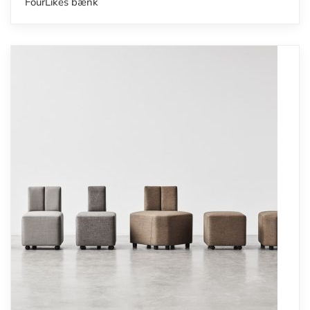
FourLikes bænk