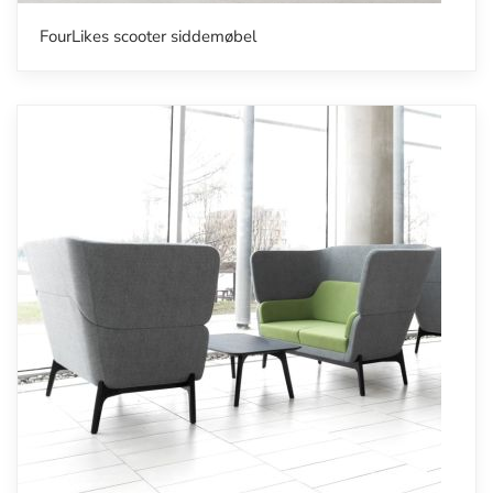
FourLikes scooter siddemøbel