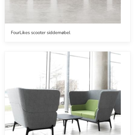
FourLikes scooter siddemøbel