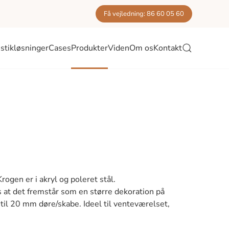
Få vejledning: 86 60 05 60
stikløsninger
Cases
Produkter
Viden
Om os
Kontakt
ogen er i akryl og poleret stål.
at det fremstår som en større dekoration på
il 20 mm døre/skabe. Ideel til venteværelset,