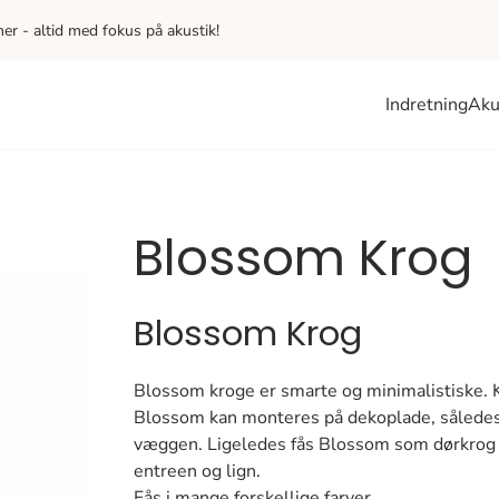
iner - altid med fokus på akustik!
Indretning
Aku
Blossom Krog
Blossom Krog
Blossom kroge er smarte og minimalistiske. Kr
Blossom kan monteres på dekoplade, således 
væggen. Ligeledes fås Blossom som dørkrog t
entreen og lign.
Fås i mange forskellige farver.