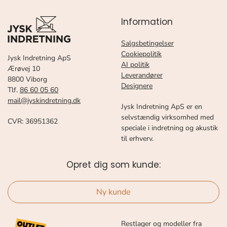
Information
Salgsbetingelser
Cookiepolitik
Jysk Indretning ApS
AI politik
Ærøvej 10
Leverandører
8800 Viborg
Designere
Tlf.
86 60 05 60
mail@jyskindretning.dk
Jysk Indretning ApS er en
selvstændig virksomhed med
CVR: 36951362
speciale i indretning og akustik
til erhverv.
Opret dig som kunde:
Ny kunde
Restlager og modeller fra