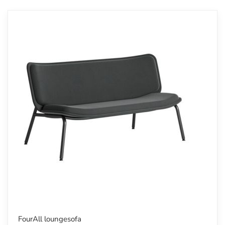
FourAll loungesofa