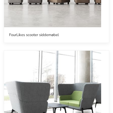
FourLikes scooter siddemøbel