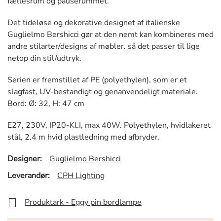
fællesrum og pauserummet.
Det tideløse og dekorative designet af italienske
Guglielmo Bershicci gør at den nemt kan kombineres med
andre stilarter/designs af møbler. så det passer til lige
netop din stil/udtryk.
Serien er fremstillet af PE (polyethylen), som er et
slagfast, UV-bestandigt og genanvendeligt materiale.
Bord: Ø: 32, H: 47 cm
E27, 230V, IP20-Kl.I, max 40W. Polyethylen, hvidlakeret
stål, 2.4 m hvid plastledning med afbryder.
Designer:
Guglielmo Bershicci
Leverandør:
CPH Lighting
Produktark - Eggy pin bordlampe