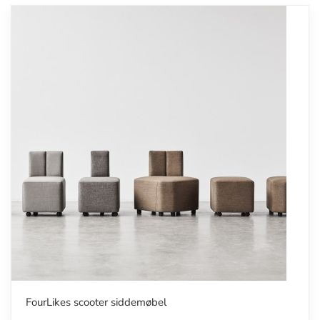
FourLikes scooter siddemøbel