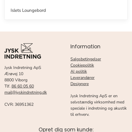
Islets Loungebord
Information
Salgsbetingelser
Cookiepolitik
Jysk Indretning ApS
AI politik
Ærøvej 10
Leverandører
8800 Viborg
Designere
Tlf.
86 60 05 60
mail@jyskindretning.dk
Jysk Indretning ApS er en
selvstændig virksomhed med
CVR: 36951362
speciale i indretning og akustik
til erhverv.
Opret dig som kunde: