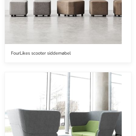
FourLikes scooter siddemøbel